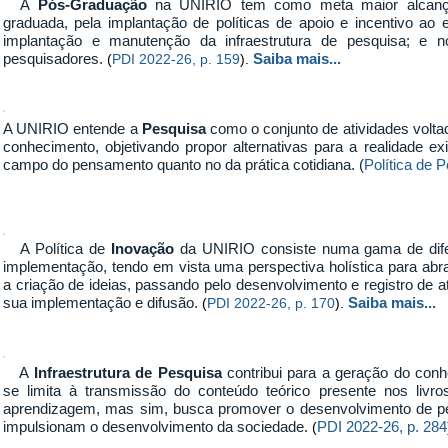
A
Pós-Graduação
na UNIRIO tem como meta maior alcança
graduada, pela implantação de políticas de apoio e incentivo ao 
implantação e manutenção da infraestrutura de pesquisa; e n
pesquisadores.
Saiba mais...
(
PDI 2022-26, p. 159
).
A UNIRIO entende a
Pesquisa
como o conjunto de atividades voltad
conhecimento, objetivando propor alternativas para a realidade e
campo do pensamento quanto no da prática cotidiana. (
Política de P
A Política de
Inovação
da UNIRIO consiste numa gama de difere
implementação, tendo em vista uma perspectiva holística para abr
a criação de ideias, passando pelo desenvolvimento e registro de ati
sua implementação e difusão.
Saiba mais...
(
PDI 2022-26, p. 170
).
A
Infraestrutura de Pesquisa
contribui para a geração do conh
se limita à transmissão do conteúdo teórico presente nos livro
aprendizagem, mas sim, busca promover o desenvolvimento de pes
impulsionam o desenvolvimento da sociedade.
PDI 2022-26, p. 284
(