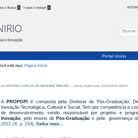
para a Busca
3
Ir para o rodapé
4
ACESSI
NIRIO
sa e Inovação
Portal Unirio
ocê está aqui:
Página Inicial
Pró-Reitoria de Pós-Graduação, Pesquisa e I
por
ANTONIO CARLOS DE REZENDE RIBEIRO
—
última modificação
22/03/2026 09h24
A
PROPGPI
é composta pela Diretoria de Pós-Graduação; Dire
Inovação Tecnológica, Cultural e Social. Tem por competência a coo
de desenvolvimento, sendo responsável por projetos e progr
Inovação
, pelo ensino de
Pós-Graduação
e pela governança 
2022-26, p. 254
).
Saiba mais...