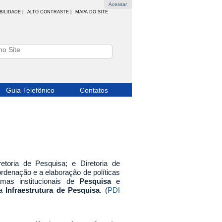
Acessar
BILIDADE
|
ALTO CONTRASTE |
MAPA DO SITE
Guia Telefônico
Contatos
novação
toria de Pesquisa; e Diretoria de
rdenação e a elaboração de políticas
amas institucionais de
Pesquisa
e
da
Infraestrutura de Pesquisa
. (
PDI