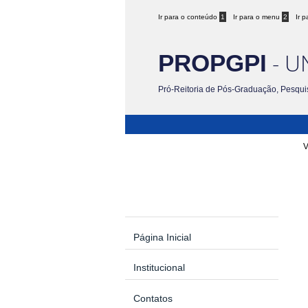
Ir para o conteúdo
1
Ir para o menu
2
Ir 
- U
PROPGPI
Pró-Reitoria de Pós-Graduação, Pesqui
V
Página Inicial
Institucional
Contatos