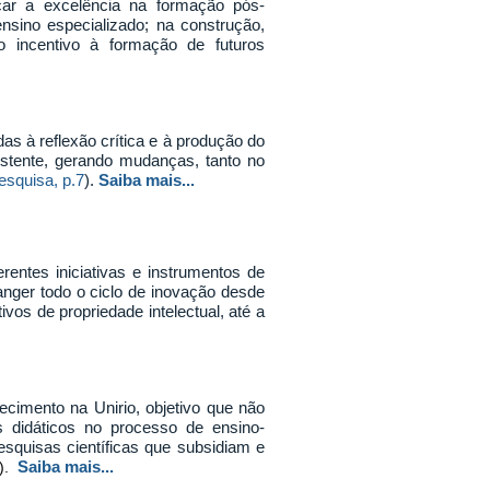
r a excelência na formação pós-
ensino especializado; na construção,
o incentivo à formação de futuros
as à reflexão crítica e à produção do
xistente, gerando mudanças, tanto no
esquisa, p.7
).
Saiba mais...
ntes iniciativas e instrumentos de
anger todo o ciclo de inovação desde
vos de propriedade intelectual, até a
ecimento na Unirio, objetivo que não
s didáticos no processo de ensino-
quisas científicas que subsidiam e
Saiba mais...
).