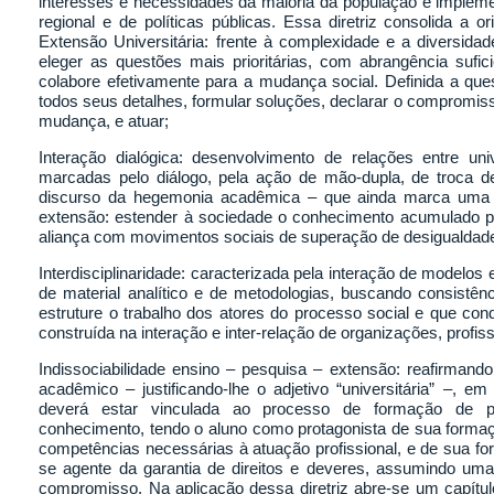
interesses e necessidades da maioria da população e implem
regional e de políticas públicas. Essa diretriz consolida a 
Extensão Universitária: frente à complexidade e a diversidad
eleger as questões mais prioritárias, com abrangência sufi
colabore efetivamente para a mudança social. Definida a que
todos seus detalhes, formular soluções, declarar o compromisso
mudança, e atuar;
Interação dialógica: desenvolvimento de relações entre uni
marcadas pelo diálogo, pela ação de mão-dupla, de troca 
discurso da hegemonia acadêmica – que ainda marca uma 
extensão: estender à sociedade o conhecimento acumulado p
aliança com movimentos sociais de superação de desigualdade
Interdisciplinaridade: caracterizada pela interação de modelo
de material analítico e de metodologias, buscando consistênc
estruture o trabalho dos atores do processo social e que condu
construída na interação e inter-relação de organizações, profis
Indissociabilidade ensino – pesquisa – extensão: reafirman
acadêmico – justificando-lhe o adjetivo “universitária” –, 
deverá estar vinculada ao processo de formação de 
conhecimento, tendo o aluno como protagonista de sua formaç
competências necessárias à atuação profissional, e de sua f
se agente da garantia de direitos e deveres, assumindo um
compromisso. Na aplicação dessa diretriz abre-se um capítulo