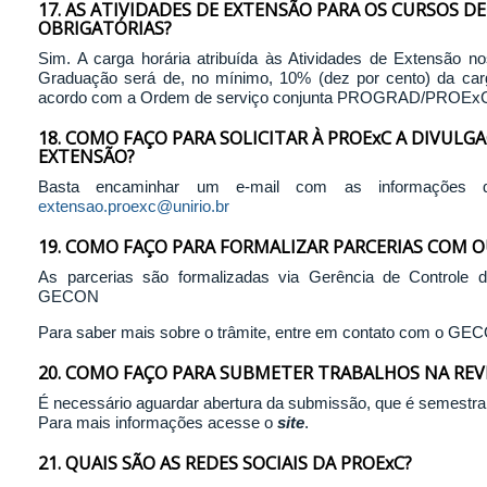
17. AS ATIVIDADES DE EXTENSÃO PARA OS CURSOS 
OBRIGATÓRIAS?
Sim. A carga horária atribuída às Atividades de Extensão n
Graduação será de, no mínimo, 10% (dez por cento) da carg
acordo com a Ordem de serviço conjunta PROGRAD/PROExC n
18. COMO FAÇO PARA SOLICITAR À PROExC A DIVULG
EXTENSÃO?
Basta encaminhar um e-mail com as informações qu
extensao.proexc@unirio.br
19. COMO FAÇO PARA FORMALIZAR PARCERIAS COM O
As parcerias são formalizadas via Gerência de Controle 
GECON
Para saber mais sobre o trâmite, entre em contato com o GE
20. COMO FAÇO PARA SUBMETER TRABALHOS NA REVI
É necessário aguardar abertura da submissão, que é semestral, 
Para mais informações acesse o
site
.
21. QUAIS SÃO AS REDES SOCIAIS DA PROExC?