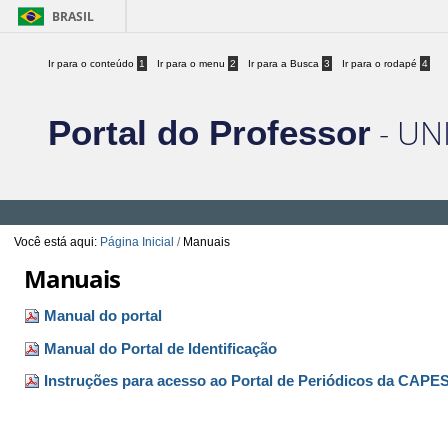
BRASIL
Ir para o conteúdo
1
Ir para o menu
2
Ir para a Busca
3
Ir para o rodapé
4
- UN
Portal do Professor
Você está aqui:
Página Inicial
/
Manuais
Manuais
Manual do portal
Manual do Portal de Identificação
Instruções para acesso ao Portal de Periódicos da CAPE