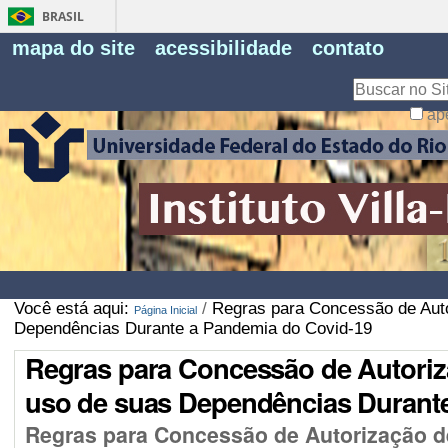
BRASIL
Fe
mapa do site
acessibilidade
contato
Pe
Busca
ap
Busca
Avançada…
Você está aqui:
/
Regras para Concessão de Autor
Página Inicial
Dependências Durante a Pandemia do Covid-19
Regras para Concessão de Autoriza
uso de suas Dependências Durant
Regras para Concessão de Autorização de 