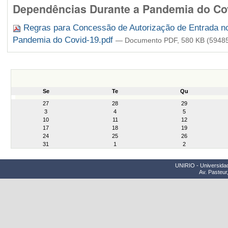
Dependências Durante a Pandemia do Co
Regras para Concessão de Autorização de Entrada no
Pandemia do Covid-19.pdf
— Documento PDF, 580 KB (59485
Se
Te
Qu
month-
27
28
29
8
3
4
5
10
11
12
17
18
19
24
25
26
31
1
2
UNIRIO - Universidad
Av. Pasteur