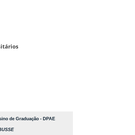
itários
nsino de Graduação - DPAE
 BUSSE