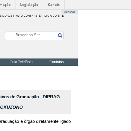
rmação
Legislação
Canais
Acessar
BILIDADE
|
ALTO CONTRASTE |
MAPA DO SITE
Guia Telefônico
Contatos
êmicos de Graduação - DIPRAG
A OKUZONO
Graduação é órgão diretamente ligado