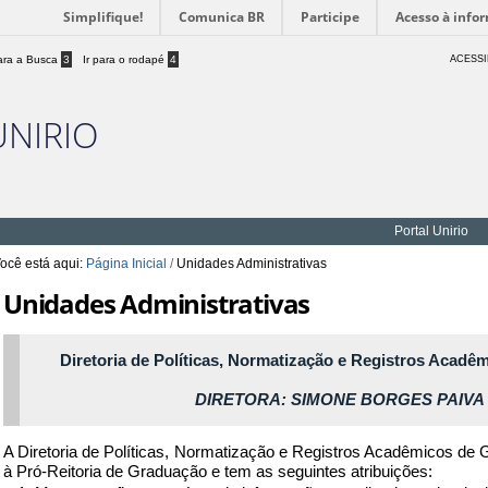
Simplifique!
Comunica BR
Participe
Acesso à info
para a Busca
3
Ir para o rodapé
4
ACESSI
UNIRIO
Portal Unirio
ocê está aqui:
Página Inicial
/
Unidades Administrativas
Unidades Administrativas
Diretoria de Políticas, Normatização e Registros Acad
DIRETORA: SIMONE BORGES PAIV
A Diretoria de Políticas, Normatização e Registros Acadêmicos de 
à Pró-Reitoria de Graduação e tem as seguintes atribuições: