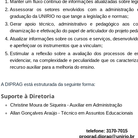
Manter um fluxo contínuo de informações atualizadas sobre legi
Assessorar os setores envolvidos com a administração 
graduação da UNIRIO no que tange a legislação e normas;
Gerar apoio técnico, administrativo e pedagógico aos c
dinamização e efetivação do papel de articulador do projeto 
Atualizar informações sobre os cursos e serviços, desenvolvi
e aperfeiçoar os instrumentos que a vinculam;
Estimular a reflexão sobre a avaliação dos processos de e
evidenciar, na complexidade e peculiaridade que os caracteri
recurso auxiliar para a melhoria do ensino.
A DIPRAG está estruturada da seguinte forma:
Suporte à Diretoria
Christine Moura de Siqueira - Auxiliar em Administração
Allan Gonçalves Araújo - Técnico em Assuntos Educacionais
telefone: 3170-7015
prograd.diprag@unirio.br