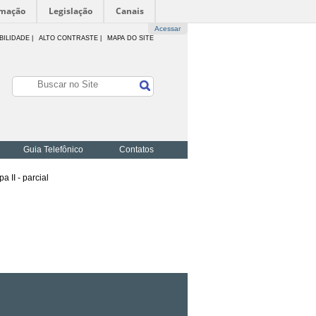
rmação
Legislação
Canais
Acessar
BILIDADE
|
ALTO CONTRASTE |
MAPA DO SITE
Guia Telefônico
Contatos
a II - parcial