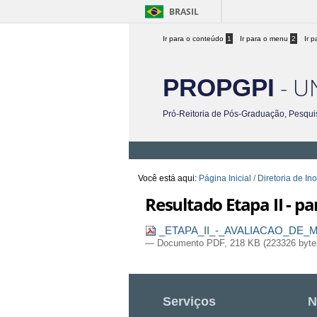
BRASIL
Ir para o conteúdo
1
Ir para o menu
2
Ir 
- U
PROPGPI
Pró-Reitoria de Pós-Graduação, Pesqui
Você está aqui:
Página Inicial
/
Diretoria de In
Resultado Etapa II - pa
_ETAPA_II_-_AVALIACAO_DE_ME
— Documento PDF, 218 KB (223326 byte
Serviços
N