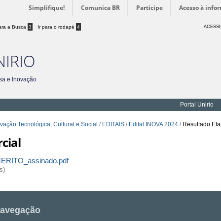
Simplifique!
Comunica BR
Participe
Acesso à info
para a Busca
3
Ir para o rodapé
4
ACESSI
NIRIO
sa e Inovação
Portal Unirio
ovação Tecnológica, Cultural e Social
/
EDITAIS
/
Edital INOVA 2024
/
Resultado Etap
rcial
RITO_assinado.pdf
s)
avegação