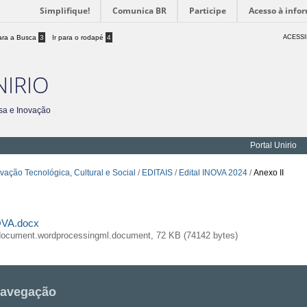
Simplifique!
Comunica BR
Participe
Acesso à info
para a Busca
3
Ir para o rodapé
4
ACESSI
NIRIO
sa e Inovação
Portal Unirio
ovação Tecnológica, Cultural e Social
/
EDITAIS
/
Edital INOVA 2024
/
Anexo II
OVA.docx
edocument.wordprocessingml.document, 72 KB (74142 bytes)
avegação