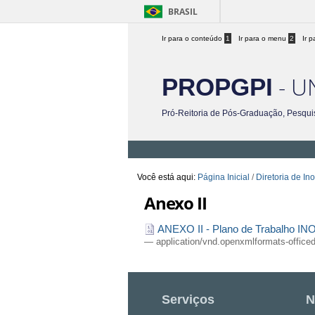
BRASIL
Ir para o conteúdo
1
Ir para o menu
2
Ir 
- U
PROPGPI
Pró-Reitoria de Pós-Graduação, Pesqui
Você está aqui:
Página Inicial
/
Diretoria de In
Anexo II
ANEXO II - Plano de Trabalho IN
— application/vnd.openxmlformats-offic
Serviços
N