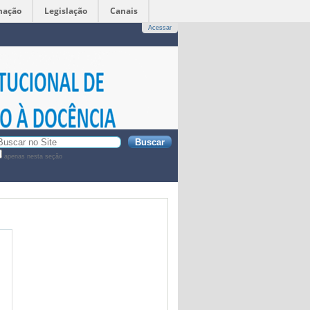
mação
Legislação
Canais
Acessar
sca
apenas nesta seção
sca
vançada…