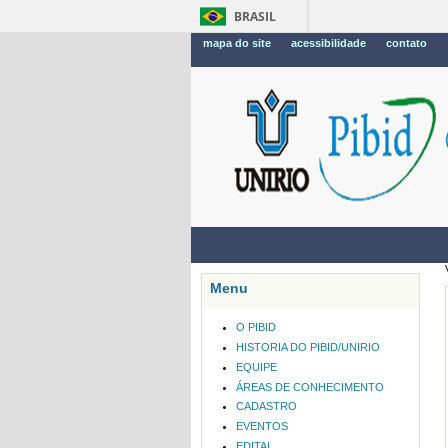
BRASIL
mapa do site
acessibilidade
contato
Menu
O PIBID
HISTORIA DO PIBID/UNIRIO
EQUIPE
ÁREAS DE CONHECIMENTO
CADASTRO
EVENTOS
EDITAL