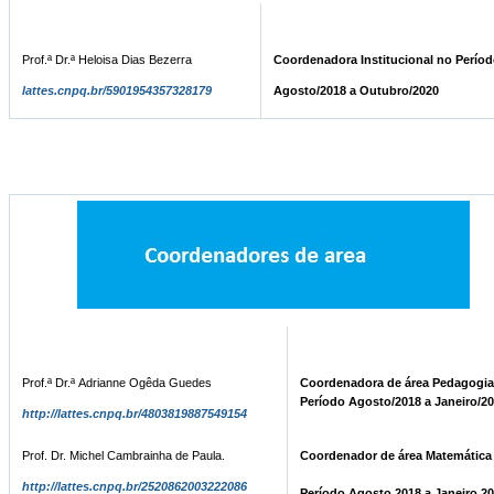
Prof.ª Dr.ª Heloisa Dias Bezerra
Coordenadora Institucional no Perío
lattes.cnpq.br/5901954357328179
Agosto/2018 a Outubro/2020
Prof.ª Dr.ª Adrianne Ogêda Guedes
Coordenadora de área Pedagogi
Período Agosto/2018 a
Janeiro/2
http://lattes.cnpq.br/4803819887549154
Prof. Dr. Michel Cambrainha de Paula.
Coordenador de área Matemática
http://lattes.cnpq.br/2520862003222086
Período Agosto 2018 a Janeiro 2