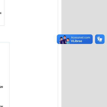
do
a
020
020