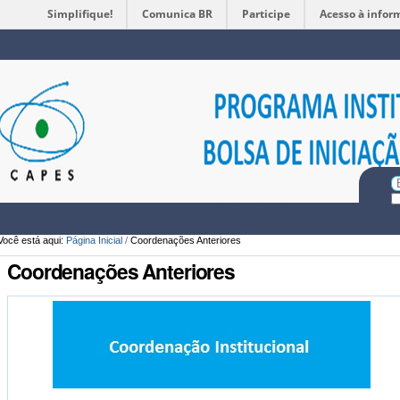
Simplifique!
Comunica BR
Participe
Acesso à infor
Ferramentas
Pessoais
Bu
Bu
A
Você está aqui:
Página Inicial
/
Coordenações Anteriores
Coordenações Anteriores