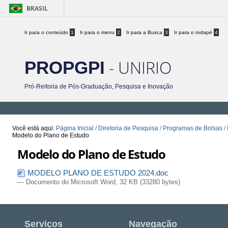
BRASIL
Ir para o conteúdo
1
Ir para o menu
2
Ir para a Busca
3
Ir para o rodapé
4
- UNIRIO
PROPGPI
Pró-Reitoria de Pós-Graduação, Pesquisa e Inovação
Você está aqui:
Página Inicial
/
Diretoria de Pesquisa
/
Programas de Bolsas
/
Modelo do Plano de Estudo
Modelo do Plano de Estudo
MODELO PLANO DE ESTUDO 2024.doc
— Documento do Microsoft Word, 32 KB (33280 bytes)
Serviços
Navegação