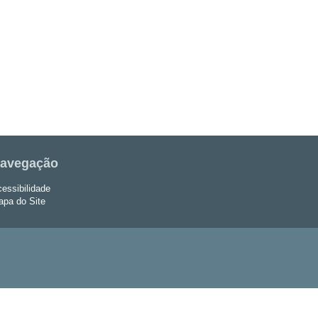
avegação
essibilidade
pa do Site