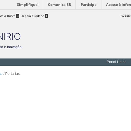
Simplifique!
Comunica BR
Participe
Acesso à info
para a Busca
3
Ir para o rodapé
4
ACESSI
NIRIO
sa e Inovação
Portal Unirio
co
/
Portarias