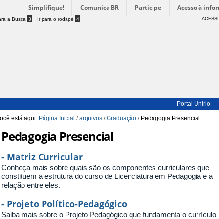
Simplifique!
Comunica BR
Participe
Acesso à info
para a Busca
3
Ir para o rodapé
4
ACESSI
Portal Unirio
ocê está aqui:
Página Inicial
/
arquivos
/
Graduação
/
Pedagogia Presencial
Pedagogia Presencial
- Matriz Curricular
Conheça mais sobre quais são os componentes curriculares que
constituem a estrutura do curso de Licenciatura em Pedagogia e a
relação entre eles.
- Projeto Político-Pedagógico
Saiba mais sobre o Projeto Pedagógico que fundamenta o currículo