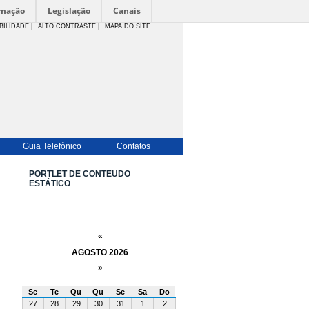
rmação
Legislação
Canais
BILIDADE
|
ALTO CONTRASTE |
MAPA DO SITE
Guia Telefônico
Contatos
PORTLET DE CONTEUDO
ESTÁTICO
«
AGOSTO 2026
»
Se
Te
Qu
Qu
Se
Sa
Do
27
28
29
30
31
1
2