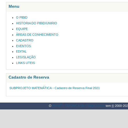
Menu
O PIBID
HISTORIA DO PIBID/UNIRIO
EQUIPE
ÁREAS DE CONHECIMENTO
CADASTRO
EVENTOS
EDITAL
LEGISLAÇÃO
LINKS UTEIS
Cadastro de Reserva
SUBPROJETO MATEMÁTICA - Cadastro de Reserva Final 2021
®
O
Plone
- CMS/WCM de Código Aberto
tem
©
2000-202