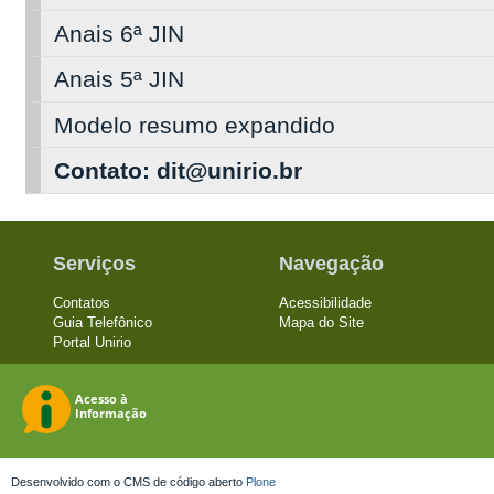
Anais 6ª JIN
Anais 5ª JIN
Modelo resumo expandido
Contato: dit@unirio.br
Serviços
Navegação
Contatos
Acessibilidade
Guia Telefônico
Mapa do Site
Portal Unirio
Desenvolvido com o CMS de código aberto
Plone