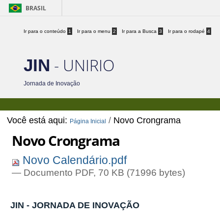
BRASIL
Ir para o conteúdo
1
Ir para o menu
2
Ir para a Busca
3
Ir para o rodapé
4
- UNIRIO
JIN
Jornada de Inovação
Você está aqui:
/
Novo Crongrama
Página Inicial
Novo Crongrama
Novo Calendário.pdf
— Documento PDF, 70 KB (71996 bytes)
JIN - JORNADA DE INOVAÇÃO