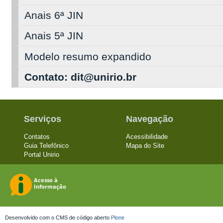
Anais 6ª JIN
Anais 5ª JIN
Modelo resumo expandido
Contato: dit@unirio.br
Serviços
Navegação
Contatos
Acessibilidade
Guia Telefônico
Mapa do Site
Portal Unirio
Desenvolvido com o CMS de código aberto
Plone