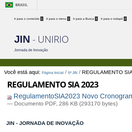
BRASIL
Ir para o conteúdo
1
Ir para o menu
2
Ir para a Busca
3
Ir para o rodapé
4
- UNIRIO
JIN
Jornada de Inovação
Você está aqui:
/
/
REGULAMENTO SIA
Página Inicial
6ª JIN
REGULAMENTO SIA 2023
RegulamentoSIA2023 Novo Cronogram
— Documento PDF, 286 KB (293170 bytes)
JIN - JORNADA DE INOVAÇÃO