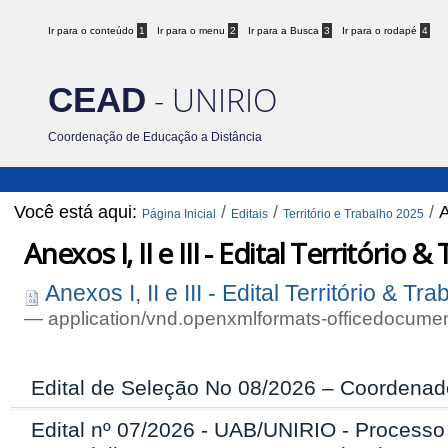
Ir para o conteúdo
1
Ir para o menu
2
Ir para a Busca
3
Ir para o rodapé
4
- UNIRIO
CEAD
Coordenação de Educação a Distância
Você está aqui:
/
/
/
A
Página Inicial
Editais
Território e Trabalho 2025
Anexos I, II e III - Edital Território
Anexos I, II e III - Edital Território & 
— application/vnd.openxmlformats-officedocume
Edital de Seleção No 08/2026 – Coordenado
Edital nº 07/2026 - UAB/UNIRIO - Processo