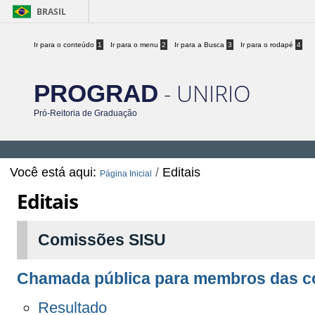
BRASIL
Ir para o conteúdo
1
Ir para o menu
2
Ir para a Busca
3
Ir para o rodapé
4
- UNIRIO
PROGRAD
Pró-Reitoria de Graduação
Você está aqui:
/
Editais
Página Inicial
Editais
Comissões SISU
Chamada pública para membros das c
Resultado