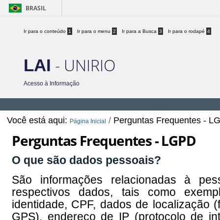
BRASIL
Ir para o conteúdo
1
Ir para o menu
2
Ir para a Busca
3
Ir para o rodapé
4
- UNIRIO
LAI
Acesso à Informação
Você está aqui:
/
Perguntas Frequentes - L
Página Inicial
Perguntas Frequentes - LGPD
O que são dados pessoais?
São informações relacionadas à pesso
respectivos dados, tais como exempl
identidade, CPF, dados de localização 
GPS), endereço de IP (protocolo de int