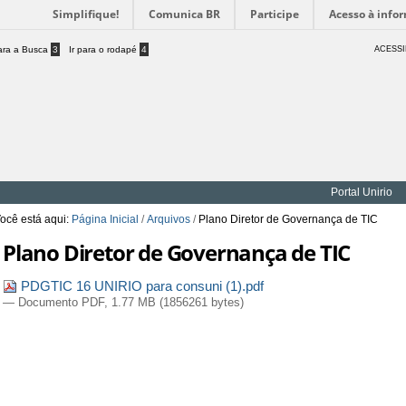
Simplifique!
Comunica BR
Participe
Acesso à info
para a Busca
3
Ir para o rodapé
4
ACESSI
Portal Unirio
ocê está aqui:
Página Inicial
/
Arquivos
/
Plano Diretor de Governança de TIC
Plano Diretor de Governança de TIC
PDGTIC 16 UNIRIO para consuni (1).pdf
— Documento PDF, 1.77 MB (1856261 bytes)