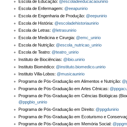
Escola de Educação:
@escoladeeducacaounirio
Escola de Enfermagem:
@eeapunirio
Escola de Engenharia de Produção:
@eepunirio
Escola de História:
@escoladehistoriaunirio
Escola de Letras:
@letrasunirio
Escola de Medicina e Cirurgia:
@emc_unirio
Escola de Nutrição:
@escola_nutricao_unirio
Escola de Teatro:
@teatro_unirio
Instituto de Biociências:
@ibio.unirio
Instituto Biomédico:
@instituto.biomedico.unirio
Instituto Villa-Lobos:
@musicaunirio
Programa de Pós-Graduação em Alimentos e Nutrição:
@p
Programa de Pós-Graduação em Artes Cênicas:
@ppgacun
Programa de Pós-Graduação em Ciências Biológicas (Biodi
@ppgbio_unirio
Programa de Pós-Graduação em Direito:
@ppgdunirio
Programa de Pós-Graduação em Ecoturismo e Conserva
Programa de Pós-Graduação em Memória Social:
@ppgms