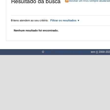
Resultado da busca
Assinar um RSS sempre atualizad
0
itens atendem ao seu critério.
Filtrar os resultados
Nenhum resultado foi encontrado.
®
O
Plone
- CMS/WCM de Código Aberto
tem
©
2000-202