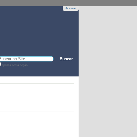
mação
Legislação
Canais
Acessar
sca
apenas nesta seção
sca
vançada…