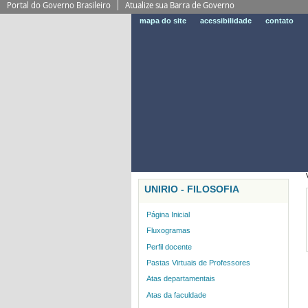
BRASIL
mapa do site
acessibilidade
contato
UNIRIO - FILOSOFIA
Página Inicial
Fluxogramas
Perfil docente
Pastas Virtuais de Professores
Atas departamentais
Atas da faculdade