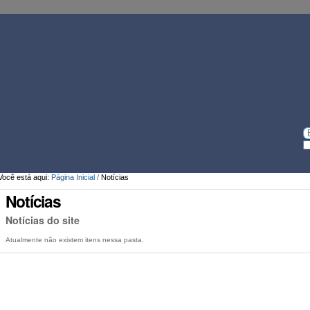
Simplifique!
Comunica BR
Participe
Acesso à infor
Ferramentas
Pessoais
Bu
Bu
A
Você está aqui:
Página Inicial
/
Notícias
Notícias
Notícias do site
Atualmente não existem itens nessa pasta.