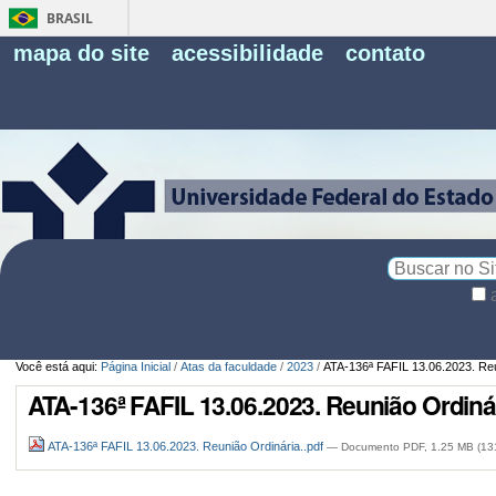
BRASIL
Fe
mapa do site
acessibilidade
contato
Pe
Busca
Busca
Avançada…
Você está aqui:
Página Inicial
/
Atas da faculdade
/
2023
/
ATA-136ª FAFIL 13.06.2023. Reu
ATA-136ª FAFIL 13.06.2023. Reunião Ordinár
ATA-136ª FAFIL 13.06.2023. Reunião Ordinária..pdf
— Documento PDF, 1.25 MB (13