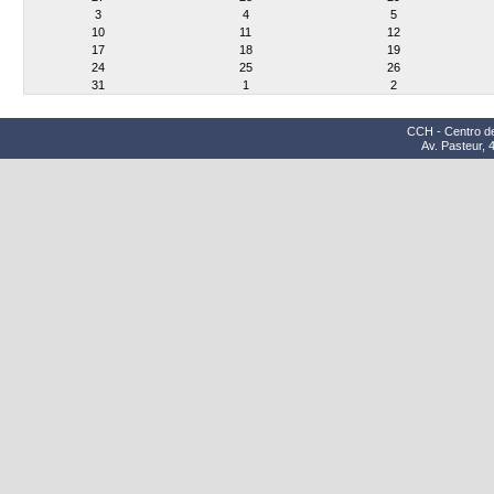
3
4
5
10
11
12
17
18
19
24
25
26
31
1
2
CCH - Centro d
Av. Pasteur, 