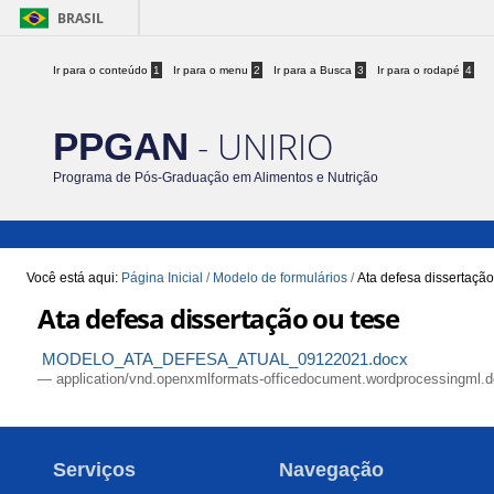
BRASIL
Ir para o conteúdo
1
Ir para o menu
2
Ir para a Busca
3
Ir para o rodapé
4
- UNIRIO
PPGAN
Programa de Pós-Graduação em Alimentos e Nutrição
Você está aqui:
Página Inicial
/
Modelo de formulários
/
Ata defesa dissertação
Ata defesa dissertação ou tese
MODELO_ATA_DEFESA_ATUAL_09122021.docx
— application/vnd.openxmlformats-officedocument.wordprocessingml.
Serviços
Navegação