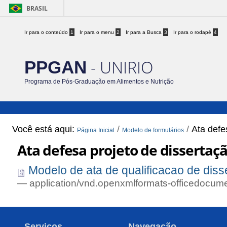
BRASIL
Ir para o conteúdo
1
Ir para o menu
2
Ir para a Busca
3
Ir para o rodapé
4
- UNIRIO
PPGAN
Programa de Pós-Graduação em Alimentos e Nutrição
Você está aqui:
/
/
Ata defe
Página Inicial
Modelo de formulários
Ata defesa projeto de dissertaç
Modelo de ata de qualificacao de di
— application/vnd.openxmlformats-officedocum
Serviços
Navegação