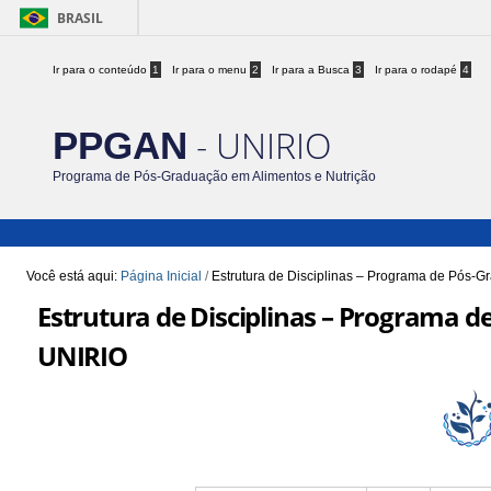
BRASIL
Ir para o conteúdo
1
Ir para o menu
2
Ir para a Busca
3
Ir para o rodapé
4
- UNIRIO
PPGAN
Programa de Pós-Graduação em Alimentos e Nutrição
Você está aqui:
Página Inicial
/
Estrutura de Disciplinas – Programa de Pós-G
Estrutura de Disciplinas – Programa 
UNIRIO