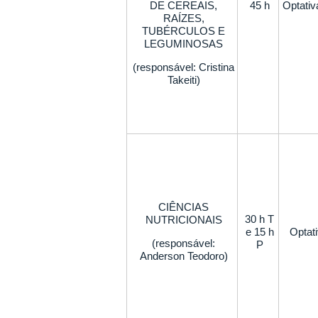
DE CEREAIS,
45 h
Optativ
RAÍZES,
TUBÉRCULOS E
LEGUMINOSAS
(responsável: Cristina
Takeiti)
CIÊNCIAS
30 h T
NUTRICIONAIS
e 15 h
Optat
(responsável:
P
Anderson Teodoro)