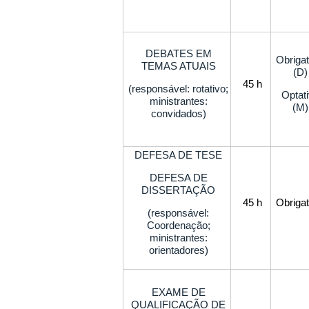
DEBATES EM
Obrigat
TEMAS ATUAIS
(D)
45 h
(responsável: rotativo;
Optat
ministrantes:
(M)
convidados)
DEFESA DE TESE
DEFESA DE
DISSERTAÇÃO
45 h
Obrigat
(responsável:
Coordenação;
ministrantes:
orientadores)
EXAME DE
QUALIFICAÇÃO DE