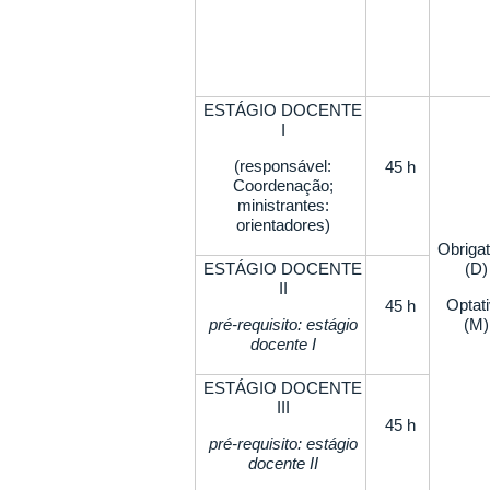
ESTÁGIO DOCENTE
I
(responsável:
45 h
Coordenação;
ministrantes:
orientadores)
Obrigat
ESTÁGIO DOCENTE
(D)
II
Optat
45 h
pré-requisito: estágio
(M)
docente I
ESTÁGIO DOCENTE
III
45 h
pré-requisito: estágio
docente II