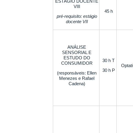
ESTÁGIO DOCENTE
VIII
45 h
pré-requisito: estágio
docente VII
ANÁLISE
SENSORIAL E
ESTUDO DO
30 h T
CONSUMIDOR
Optat
30 h P
(responsáveis: Ellen
Menezes e Rafael
Cadena)