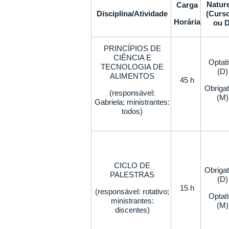
Natur
Carga
Disciplina/Atividade
(Curs
Horária
ou D
PRINCÍPIOS DE
CIÊNCIA E
Optat
TECNOLOGIA DE
(D)
ALIMENTOS
45 h
Obrigat
(responsável:
(M)
Gabriela; ministrantes:
todos)
CICLO DE
Obrigat
PALESTRAS
(D)
15 h
(responsável: rotativo;
Optat
ministrantes:
(M)
discentes)