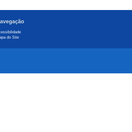
avegação
essibilidade
pa do Site