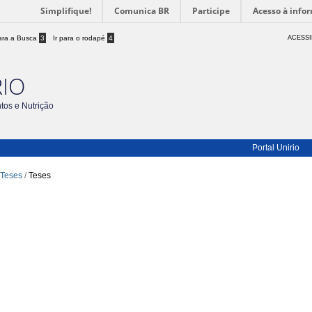
Simplifique!
Comunica BR
Participe
Acesso à info
para a Busca
3
Ir para o rodapé
4
ACESSI
RIO
os e Nutrição
Portal Unirio
 Teses
/
Teses