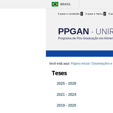
BRASIL
Ir para o conteúdo
1
Ir para o menu
2
Ir 
- UNI
PPGAN
Programa de Pós-Graduação em Aliment
Você está aqui:
Página Inicial
/
Dissertações e
Teses
2025 - 2028
2021 - 2024
2019 - 2020