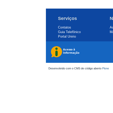
Serviços
N
Contatos
Ac
Guia Telefônico
Ma
Portal Unirio
Desenvolvido com o CMS de código aberto
Plone