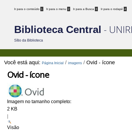
Ir para o conteúdo
1
Ir para o menu
2
Ir para a Busca
3
Ir para o rodapé
4
- UNIR
Biblioteca Central
Sítio da Biblioteca
Você está aqui:
/
/
Ovid - ícone
Página Inicial
imagens
Ovid - ícone
Imagem no tamanho completo:
2 KB
|
Visão