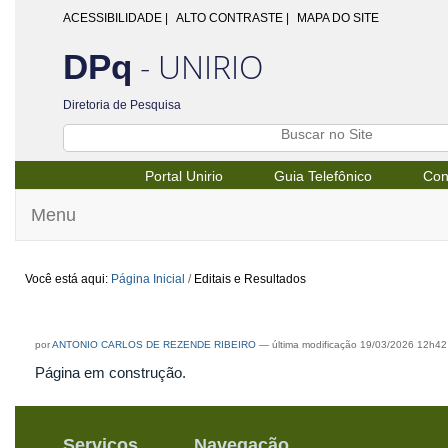
ACESSIBILIDADE
|
ALTO CONTRASTE |
MAPA DO SITE
- UNIRIO
DPq
Diretoria de Pesquisa
Portal Unirio
Guia Telefônico
Con
Menu
Você está aqui:
Página Inicial
/
Editais e Resultados
Editais e Resultados
por
ANTONIO CARLOS DE REZENDE RIBEIRO
—
última modificação
19/03/2026 12h42
Página em construção.
Serviços
Navegação