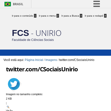
BRASIL
Simplifique!
Ir para o conteúdo
1
Ir para o menu
2
Ir para a Busca
3
Ir para o rodapé
4
Comunica BR
Participe
- UNIRIO
FCS
Acesso à informação
Faculdade de Ciências Sociais
Legislação
Canais
Você está aqui:
Página Inicial
/
Imagens
/
twitter.com/CSociaisUnirio
twitter.com/CSociaisUnirio
Imagem no tamanho completo:
2 KB
|
Visão