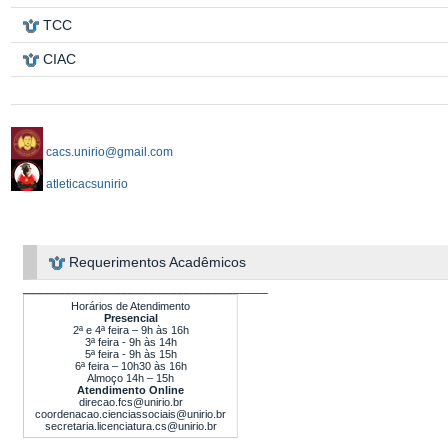
TCC
CIAC
cacs.unirio@gmail.com
atleticacsunirio
Requerimentos Acadêmicos
___________________________________
Horários de Atendimento
Presencial
2ª e 4ª feira – 9h às 16h
3
ª feira - 9h às 14h
5
ª feira - 9h às 15h
6ª feira – 10h30 às 16h
Almoço 14h – 15h
Atendimento Online
direcao.fcs@unirio.br
coordenacao.cienciassociais@unirio.br
secretaria.licenciatura.cs@unirio.br
________________________________