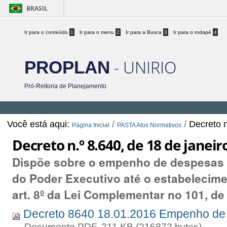
BRASIL
Ir para o conteúdo
1
Ir para o menu
2
Ir para a Busca
3
Ir para o rodapé
4
- UNIRIO
PROPLAN
Pró-Reitoria de Planejamento
Você está aqui:
/
/
Decreto n
Página Inicial
PASTA Atos Normativos
Decreto n.º 8.640, de 18 de janeir
Dispõe sobre o empenho de despesas p
do Poder Executivo até o estabelecime
art. 8º da Lei Complementar no 101, de
Decreto 8640 18.01.2016 Empenho de
— Documento PDF, 211 KB (216873 bytes)