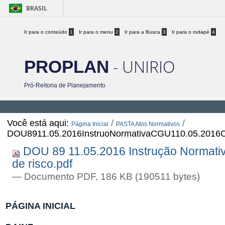
BRASIL
Ir para o conteúdo
1
Ir para o menu
2
Ir para a Busca
3
Ir para o rodapé
4
- UNIRIO
PROPLAN
Pró-Reitoria de Planejamento
Você está aqui:
/
/
Página Inicial
PASTA Atos Normativos
DOU8911.05.2016InstruoNormativaCGU110.05.2016Con
DOU 89 11.05.2016 Instrução Normativ
de risco.pdf
— Documento PDF, 186 KB (190511 bytes)
PÁGINA INICIAL