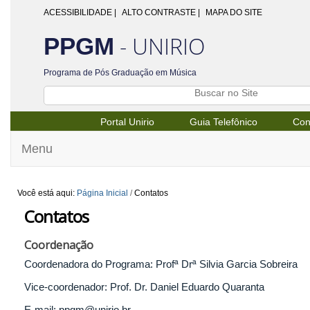
ACESSIBILIDADE
|
ALTO CONTRASTE |
MAPA DO SITE
- UNIRIO
PPGM
Programa de Pós Graduação em Música
Portal Unirio
Guia Telefônico
Con
Menu
Você está aqui:
Página Inicial
/
Contatos
Contatos
Coordenação
Coordenadora do Programa: Profª Drª Silvia Garcia Sobreira
Vice-coordenador: Prof. Dr. Daniel Eduardo Quaranta
E-mail: ppgm@unirio.br