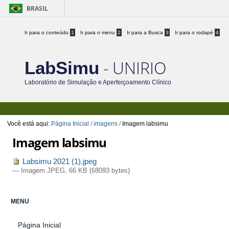
BRASIL
Ir para o conteúdo
1
Ir para o menu
2
Ir para a Busca
3
Ir para o rodapé
4
- UNIRIO
LabSimu
Laboratório de Simulação e Aperfeiçoamento Clínico
Você está aqui:
Página Inicial
/
imagens
/
Imagem labsimu
Imagem labsimu
Labsimu 2021 (1).jpeg
— Imagem JPEG, 66 KB (68093 bytes)
MENU
Página Inicial