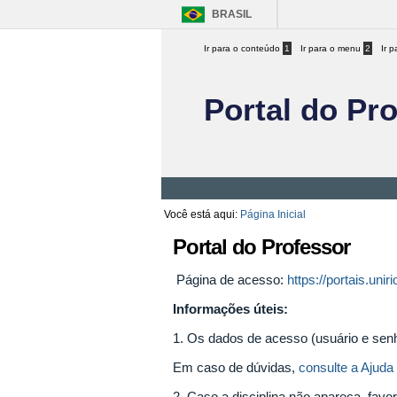
BRASIL
Ir para o conteúdo
1
Ir para o menu
2
Ir 
Portal do Pr
Você está aqui:
Página Inicial
Portal do Professor
Página de acesso:
https://portais.uniri
Informações úteis:
1. Os dados de acesso (usuário e sen
Em caso de dúvidas,
consulte a Ajuda 
2. Caso a disciplina não apareça, favor