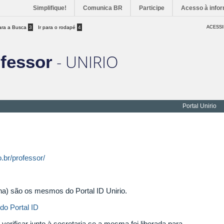
Simplifique!
Comunica BR
Participe
Acesso à info
para a Busca
3
Ir para o rodapé
4
ACESSI
- UNIRIO
ofessor
Portal Unirio
o.br/professor/
ha) são os mesmos do Portal ID Unirio.
do Portal ID
 verificar junto à secretaria se a mesma foi liberada para