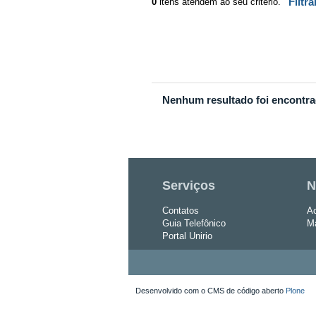
0
itens atendem ao seu critério.
Filtr
Nenhum resultado foi encontra
Serviços
N
Contatos
Ac
Guia Telefônico
Ma
Portal Unirio
Desenvolvido com o CMS de código aberto
Plone