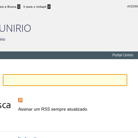
para a Busca
3
Ir para o rodapé
4
ACESSI
 UNIRIO
rio
Portal Unirio
sca
Assinar um RSS sempre atualizado.