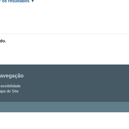
ar os resultados
do.
avegação
essibilidade
pa do Site