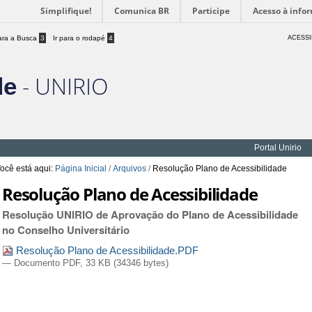
Simplifique!
Comunica BR
Participe
Acesso à info
para a Busca
3
Ir para o rodapé
4
ACESSI
- UNIRIO
de
Portal Unirio
ocê está aqui:
Página Inicial
/
Arquivos
/
Resolução Plano de Acessibilidade
Resolução Plano de Acessibilidade
Resolução UNIRIO de Aprovação do Plano de Acessibilidade
no Conselho Universitário
Resolução Plano de Acessibilidade.PDF
— Documento PDF, 33 KB (34346 bytes)