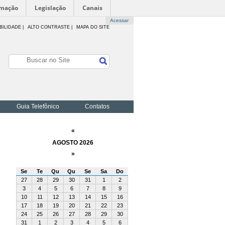
rmação
Legislação
Canais
Acessar
BILIDADE
|
ALTO CONTRASTE |
MAPA DO SITE
Guia Telefônico
Contatos
«
AGOSTO 2026
»
Se
Te
Qu
Qu
Se
Sa
Do
27
28
29
30
31
1
2
3
4
5
6
7
8
9
10
11
12
13
14
15
16
17
18
19
20
21
22
23
24
25
26
27
28
29
30
31
1
2
3
4
5
6