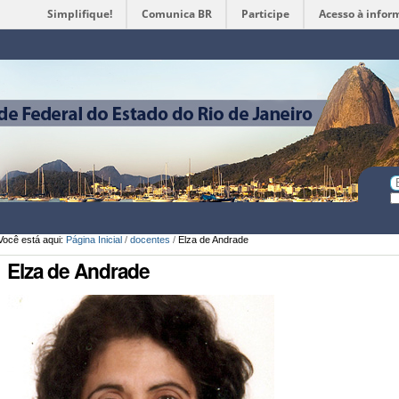
Simplifique!
Comunica BR
Participe
Acesso à infor
Ferramentas
Pessoais
Bu
Bu
A
Você está aqui:
Página Inicial
/
docentes
/
Elza de Andrade
Elza de Andrade