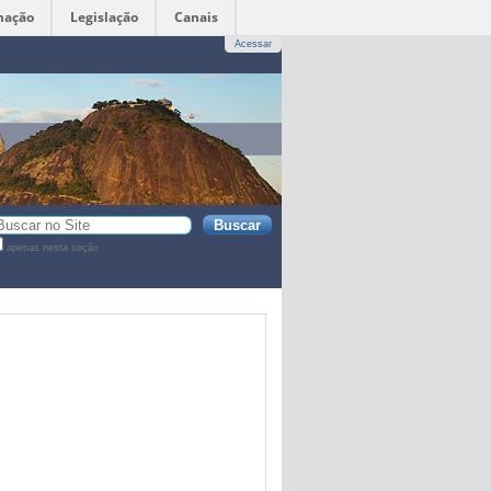
mação
Legislação
Canais
Acessar
sca
apenas nesta seção
sca
vançada…