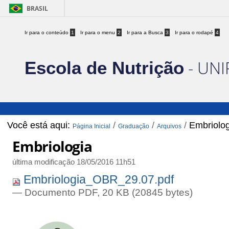
BRASIL
Ir para o conteúdo
1
Ir para o menu
2
Ir para a Busca
3
Ir para o rodapé
4
- UNI
Escola de Nutrição
Você está aqui:
/
/
/
Embriolog
Página Inicial
Graduação
Arquivos
Embriologia
última modificação
18/05/2016 11h51
Embriologia_OBR_29.07.pdf
— Documento PDF, 20 KB (20845 bytes)