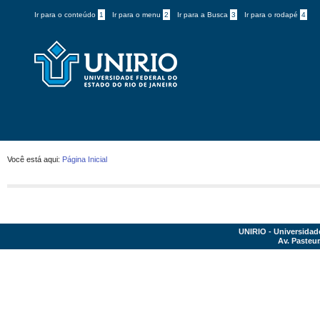
Ir para o conteúdo
1
Ir para o menu
2
Ir para a Busca
3
Ir para o rodapé
4
Você está aqui:
Página Inicial
UNIRIO - Universidad
Av. Pasteur