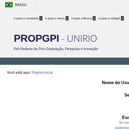
BRASIL
Ir para o conteúdo
1
Ir para o menu
2
Ir para a Busca
3
Ir para o rodapé
4
- UNIRIO
PROPGPI
Pró-Reitoria de Pós-Graduação, Pesquisa e Inovação
Você está aqui:
Página Inicial
Nome do Usu
S
Esq
Se vo
podemos 