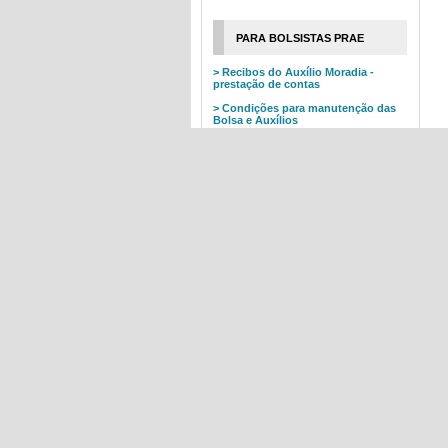
PARA BOLSISTAS PRAE
> Recibos do Auxílio Moradia -
prestação de contas
> Condições para manutenção das
Bolsa e Auxílios
> Pagamento Bolsa/Auxílios -
informações básicas
Quantidade total de
bolsas/auxílios 2026:
Bolsa de Incentivo Acadêmico (BIA):
422
Auxílio Alimentação (AA): 928
Auxílio Alimentação BioMed
(AABIOMED): 200
Auxílio Moradia (AM): 144
* Vagas disponíveis serão preenchidas
nas próximas seleções.
_____________________
Atenção: