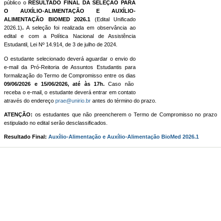
público o
RESULTADO FINAL DA SELEÇÃO PARA
O AUXÍLIO-ALIMENTAÇÃO
E
AUXÍLIO-
ALIMENTAÇÃO BIOMED 2026.1
(Edital Unificado
2026.1)
.
A seleção foi realizada em observância ao
edital e com a Política Nacional de Assistência
Estudantil, Lei Nº 14.914, de 3 de julho de 2024.
O estudante selecionado deverá aguardar o envio do
e-mail da Pró-Reitoria de Assuntos Estudantis para
formalização do Termo de Compromisso entre os dias
09/06/2026 e 15/06/2026, até às 17h.
Caso não
receba o e-mail, o estudante deverá entrar em contato
através do endereço
prae@unirio.br
antes do término do prazo.
ATENÇÃO:
os estudantes que não preencherem o Termo de Compromisso no prazo
estipulado no edital serão desclassificados.
Resultado Final:
Auxílio-Alimentação e Auxílio-Alimentação BioMed 2026.1