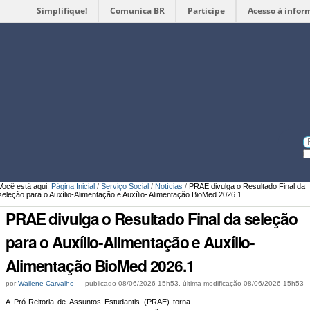
Simplifique!
Comunica BR
Participe
Acesso à infor
Ferramentas
Pessoais
Bu
Bu
A
Você está aqui:
Página Inicial
/
Serviço Social
/
Notícias
/
PRAE divulga o Resultado Final da
seleção para o Auxílio-Alimentação e Auxílio- Alimentação BioMed 2026.1
PRAE divulga o Resultado Final da seleção
para o Auxílio-Alimentação e Auxílio-
Alimentação BioMed 2026.1
por
Wailene Carvalho
—
publicado
08/06/2026 15h53,
última modificação
08/06/2026 15h53
A Pró-Reitoria de Assuntos Estudantis (PRAE) torna