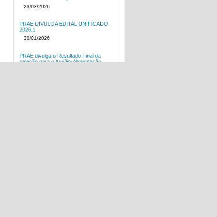
23/03/2026
PRAE DIVULGA EDITAL UNIFICADO
2026.1
30/01/2026
PRAE divulga o Resultado Final da
seleção para o Auxílio-Alimentação
2025.2 e Auxílio-Alimentação BioMed
2025.2
19/11/2025
PRAE divulga o Resultado Preliminar da
seleção do Auxílio-Alimentação e
Auxílio-Alimentação BioMed 2025.2
04/11/2025
PRAE informa reajuste do valor da
refeição - Restaurante Escola
24/10/2025
PRAE divulga o Resultado Final da
seleção para o Auxílio-Moradia 2025.2
20/10/2025
PRAE divulga o Resultado Preliminar da
seleção do Auxílio-Moradia 2025.2
03/10/2025