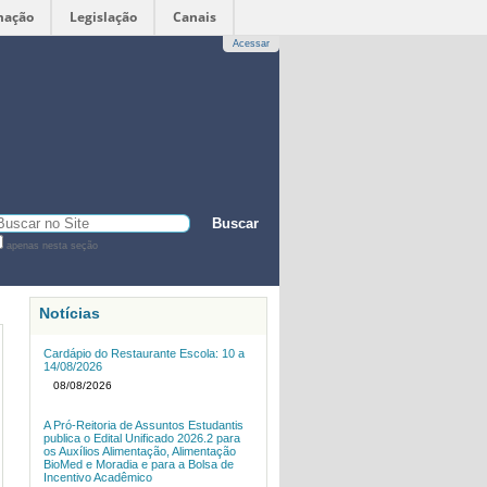
mação
Legislação
Canais
Acessar
sca
apenas nesta seção
sca
vançada…
Notícias
Cardápio do Restaurante Escola: 10 a
14/08/2026
08/08/2026
A Pró-Reitoria de Assuntos Estudantis
publica o Edital Unificado 2026.2 para
os Auxílios Alimentação, Alimentação
BioMed e Moradia e para a Bolsa de
Incentivo Acadêmico