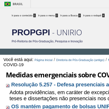
BRASIL
Ir para o conteúdo
1
Ir para o menu
2
Ir para a Busca
3
Ir para o rodapé
4
- UNIRIO
PROPGPI
Pró-Reitoria de Pós-Graduação, Pesquisa e Inovação
Você está aqui:
/
/
Página Inicial
Diretoria de Pós-Graduação (antigo)
COVID-19
Medidas emergenciais sobre CO
Resolução 5.257 - Defesa presenciais 
Adota providências, em caráter de excepcio
teses e dissertações não presenciais nos 
OS mantém pagamento de bolsas UNI