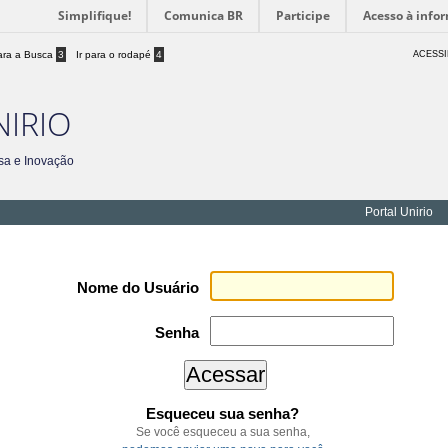
Simplifique!
Comunica BR
Participe
Acesso à info
para a Busca
3
Ir para o rodapé
4
ACESSI
NIRIO
sa e Inovação
Portal Unirio
Nome do Usuário
Senha
Esqueceu sua senha?
Se você esqueceu a sua senha,