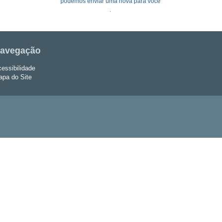
podemos enviar uma nova para você
.
avegação
essibilidade
pa do Site