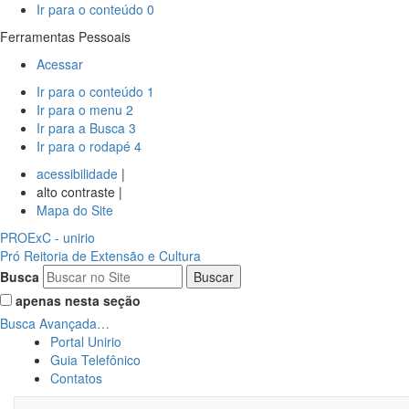
Ir para o conteúdo
0
Ferramentas Pessoais
Acessar
Ir para o conteúdo
1
Ir para o menu
2
Ir para a Busca
3
Ir para o rodapé
4
acessibilidade
|
alto contraste |
Mapa do Site
PROExC
- unirio
Pró Reitoria de Extensão e Cultura
Busca
apenas nesta seção
Busca Avançada…
Portal Unirio
Guia Telefônico
Contatos