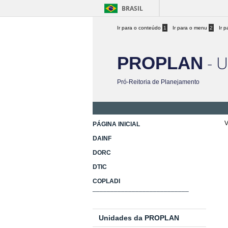
BRASIL
Ir para o conteúdo
1
Ir para o menu
2
Ir 
- 
PROPLAN
Pró-Reitoria de Planejamento
V
PÁGINA INICIAL
DAINF
DORC
DTIC
COPLADI
________
___________________
Unidades da PROPLAN