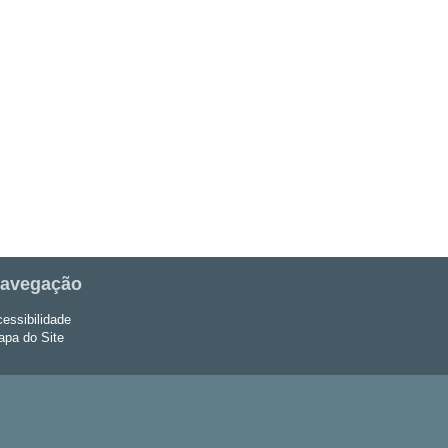
avegação
essibilidade
pa do Site