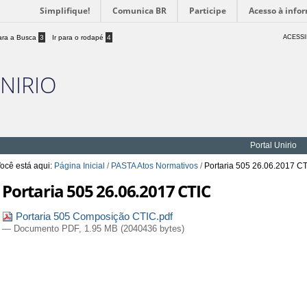
Simplifique!
Comunica BR
Participe
Acesso à info
para a Busca
3
Ir para o rodapé
4
ACESSI
UNIRIO
Portal Unirio
ocê está aqui:
Página Inicial
/
PASTA Atos Normativos
/
Portaria 505 26.06.2017 C
Portaria 505 26.06.2017 CTIC
Portaria 505 Composição CTIC.pdf
— Documento PDF, 1.95 MB (2040436 bytes)