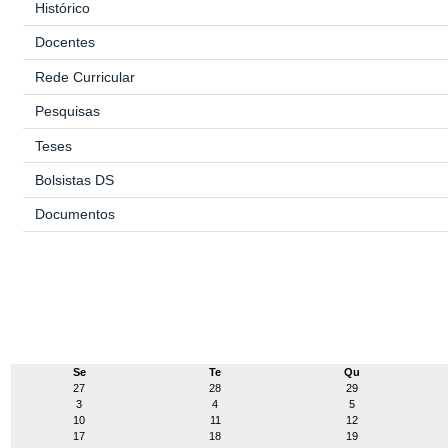
Histórico
Docentes
Rede Curricular
Pesquisas
Teses
Bolsistas DS
Documentos
Se
Te
Qu
27
28
29
3
4
5
10
11
12
17
18
19