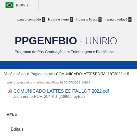
BRASIL
Ir para o conteúdo
1
Ir para o menu
2
Ir para a Busca
3
Ir para o rodapé
4
- UNIRIO
PPGENFBIO
Programa de Pós-Graduação em Enfermagem e Biociências
Você está aqui:
Página Inicial
/
COMUNICADOLATTESEDITAL18T2022.pdf
por roberto.carlos —
última modificação
30/07/2021 14h22
COMUNICADO LATTES EDITAL 18 T 2022.pdf
— Documento PDF, 204 KB (209653 bytes)
MENU
Editais