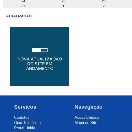
24
25
26
31
1
2
ATUALIZAÇÃO
Serviços
Navegação
Contatos
Acessibilidade
Guia Telefônico
Mapa do Site
Portal Unirio