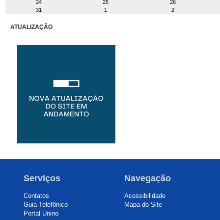
24
25
26
31
1
2
ATUALIZAÇÃO
Serviços
Navegação
Contatos
Acessibilidade
Guia Telefônico
Mapa do Site
Portal Unirio