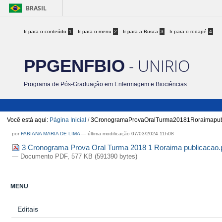
BRASIL
Ir para o conteúdo
1
Ir para o menu
2
Ir para a Busca
3
Ir para o rodapé
4
- UNIRIO
PPGENFBIO
Programa de Pós-Graduação em Enfermagem e Biociências
Você está aqui:
Página Inicial
/
3CronogramaProvaOralTurma20181Roraimapubl
por
FABIANA MARIA DE LIMA
—
última modificação
07/03/2024 11h08
3 Cronograma Prova Oral Turma 2018 1 Roraima publicacao.
— Documento PDF, 577 KB (591390 bytes)
MENU
Editais