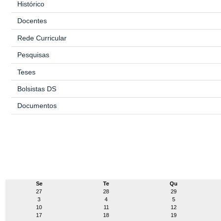
Histórico
Docentes
Rede Curricular
Pesquisas
Teses
Bolsistas DS
Documentos
Se
Te
Qu
27
28
29
3
4
5
10
11
12
17
18
19