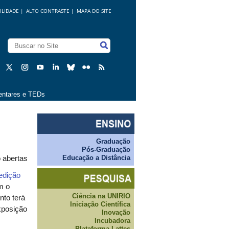
ILIDADE
|
ALTO CONTRASTE |
MAPA DO SITE
ntares e TEDs
Graduação
Pós-Graduação
Educação a Distância
o abertas
edição
m o
Ciência na UNIRIO
nto terá
Iniciação Científica
xposição
Inovação
Incubadora
Plataforma Lattes