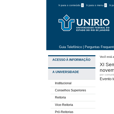
Ir para o conteúdo
1
Ir para o menu
2
Ir 
Guia Telefônico
|
Perguntas Frequen
Você está a
ACESSO À INFORMAÇÃO
XI Se
novem
A UNIVERSIDADE
por comun
Evento t
Institucional
Conselhos Superiores
Reitoria
Vice-Reitoria
Pró-Reitorias