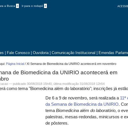
ACESSIB
para a Busca
3
Ir para o rodapé
4
tes
|
Fale Conosco
|
Ouvidoria
|
Comunicação Institucional
|
Emendas Parlame
qui:
Página Inicial
/
XI Semana de Biomedicina da UNIRIO acontecerá em novembro
mana de Biomedicina da UNIRIO acontecerá em
bro
icacao —
publicado
30/08/2018 15h40,
última modificação
31/08/2018 12h54
erá como tema "Biomedicina além do laboratório"; inscrições já estã
De 6 a 9 de novembro, será realizada a
11ª 
da Semana de Biomedicina da UNIRIO
. Co
tema
Biomedicina além do laboratório
, o eve
palestras, mesas-redondas, minicursos e e
de pôsteres.