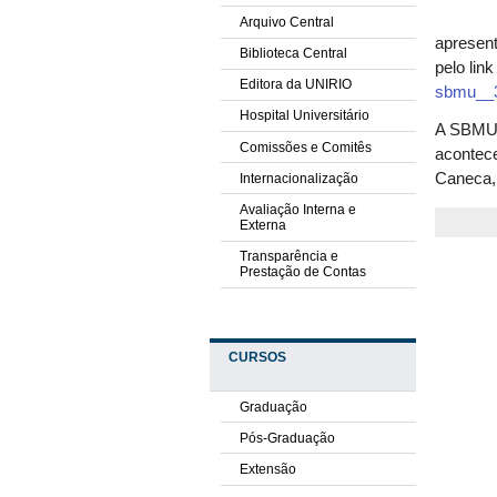
Arquivo Central
apresent
Biblioteca Central
pelo lin
Editora da UNIRIO
sbmu__
Hospital Universitário
A SBMU é
Comissões e Comitês
acontece
Caneca, 
Internacionalização
Avaliação Interna e
Externa
Transparência e
Prestação de Contas
CURSOS
Graduação
Pós-Graduação
Extensão