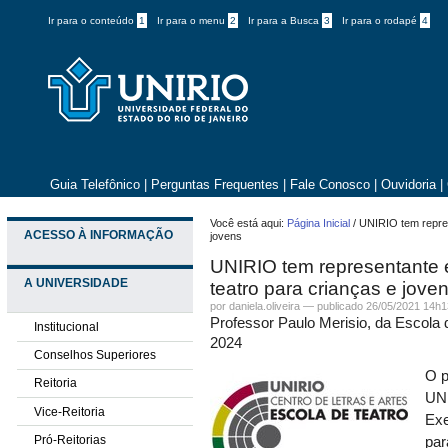
Ir para o conteúdo
1
Ir para o menu
2
Ir para a Busca
3
Ir para o rodapé
4
Guia Telefônico
|
Perguntas Frequentes
|
Fale Conosco
|
Ouvidoria
|
Você está aqui:
Página Inicial
/
UNIRIO tem repres
ACESSO À INFORMAÇÃO
jovens
UNIRIO tem representante 
A UNIVERSIDADE
teatro para crianças e jove
por daniela.oliveira —
publicado
26/05/2021 14h1
Professor Paulo Merisio, da Escola d
Institucional
2024
Conselhos Superiores
O p
Reitoria
UNI
Vice-Reitoria
Exe
Pró-Reitorias
par