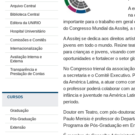
Arquivo Central
A e
Biblioteca Central
na 
importante para o trabalho em geral
Editora da UNIRIO
do Congresso Mundial da Assitej, a
Hospital Universitário
A Assitej se dedica aos direitos artí
Comissões e Comitês
jovens em todo o mundo. Reúne teat
Internacionalização
para crianças e jovens, visando comp
Avaliação Interna e
oportunidades e fortalecer o setor gl
Externa
No Congresso trienal da associação
Transparência e
Prestação de Contas
a secretaria e o Comitê Executivo. 
da América Latina, a atuar como co
o professor poderá colaborar com as
infância e juventude na América Lati
CURSOS
período.
Graduação
Doutor em Teatro, com pós-doutorad
Paulo Merisio é professor do Depart
Pós-Graduação
Programa de Pós-Graduação em En
Extensão