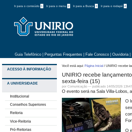
Ir para o conteúdo
1
Ir para o menu
2
Ir para a Busca
3
Ir para o rodapé
4
Guia Telefônico
|
Perguntas Frequentes
|
Fale Conosco
|
Ouvidoria
|
Você está aqui:
Página Inicial
/
UNIRIO recebe lan
ACESSO À INFORMAÇÃO
UNIRIO recebe lançamento 
sexta-feira (15)
A UNIVERSIDADE
por
Comunicação
—
publicado
14/05/2026 13h4
O evento será na Sala Villa-Lobos, a
Institucional
O I
Conselhos Superiores
sex
Reitoria
con
Fo
Vice-Reitoria
Pró-Reitorias
O e